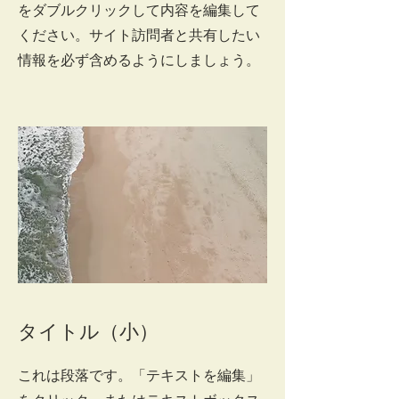
をダブルクリックして内容を編集して
ください。サイト訪問者と共有したい
情報を必ず含めるようにしましょう。
タイトル（小）
これは段落です。「テキストを編集」