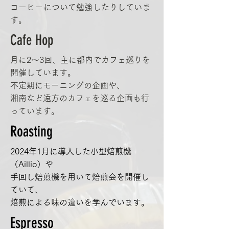
コーヒーについて勉強したりしていま
す。
Cafe Hop
​月に2～3回、
主に都内でカフェ巡りを
開催しています。
不定期にモーニングの企画や、
湘南など遠方のカフェを巡る企画も行
っています。
Roasting
2024年1月に導入した
小型焙煎機
（Aillio）や
手回し焙煎機を用いて
焙煎会を開催し
ていて、
​焙煎による味の違いを学んでいます。
Espresso