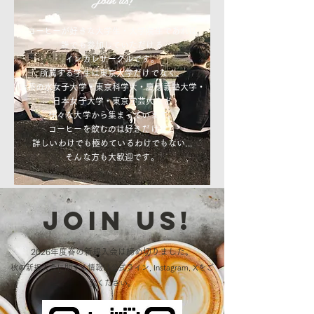
コーヒーが好きな大学生・大学院生であれば
誰でも参加していただける
インカレサークルです。
所属する学生は東京大学だけでなく、
お茶の水女子大学・東京科学大・慶應義塾大学・
日本女子大学・東京学芸大など
様々な大学から集まっています。
コーヒーを飲むのは好きだけど、
詳しいわけでも極めているわけでもない...
そんな方も大歓迎です。
JOIN US!
2026年度春の新規入会は締め切りました。
秋の​新規入会に関する情報は公式ライン, Instagram, Xをご
覧ください。